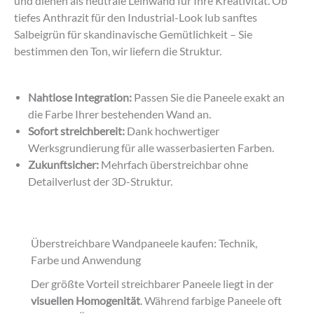
und dienen als neutrale Leinwand für Ihre Kreativität. Ob
werden
tiefes Anthrazit für den Industrial-Look lub sanftes
Salbeigrün für skandinavische Gemütlichkeit – Sie
bestimmen den Ton, wir liefern die Struktur.
Nahtlose Integration:
Passen Sie die Paneele exakt an
die Farbe Ihrer bestehenden Wand an.
Sofort streichbereit:
Dank hochwertiger
Werksgrundierung für alle wasserbasierten Farben.
Zukunftsicher:
Mehrfach überstreichbar ohne
Detailverlust der 3D-Struktur.
Überstreichbare Wandpaneele kaufen: Technik,
Farbe und Anwendung
Der größte Vorteil streichbarer Paneele liegt in der
visuellen Homogenität
. Während farbige Paneele oft