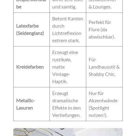
be
und samtig.
& Lounges.
Betont Kanten
Perfekt für
Latexfarbe
durch
Flure (da
(Seidenglanz)
Lichtreflexion
abwischbar).
extrem stark.
Erzeugt eine
rustikale,
Für
Kreidefarben
matte
Landhausstil &
Vintage-
Shabby Chic.
Haptik.
Erzeugt
Nur für
Metallic-
dramatische
Akzentwände
Lasuren
Effekte in den
(Spotlight
Vertiefungen.
nutzen!).