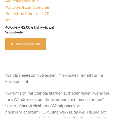
Akustikpaneel aus
Polystyrol zum Streichen
Kollektion Infinity – 270
cm
Preisspanne:
40,00
€
–
42,00
€
inkl. MwSt., zzgl.
40,00 €
Versandkosten
bis
Dieses
42,00 €
Ausführung wählen
Produkt
weist
mehrere
Varianten
auf.
Wandpaneele zum Streichen: Maximale Freiheit für Ihr
Die
Farbkonzept
Optionen
können
Warum sich mit Standardfarben zufriedengeben, wenn Sie
auf
Ihre Wände exakt auf Ihr Interieur abstimmen können?
der
Unsere
überstreichbaren Wandpaneele
aus
Produktseite
hochverdichtetem HDPS sind werkseitig weiß grundiert
gewählt