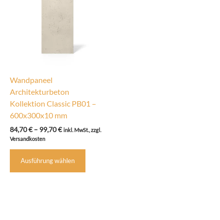
Wandpaneel
Architekturbeton
Kollektion Classic PB01 –
600x300x10 mm
Preisspanne:
84,70
€
–
99,70
€
inkl. MwSt., zzgl.
84,70 €
Versandkosten
bis
Dieses
99,70 €
Ausführung wählen
Produkt
weist
mehrere
Varianten
auf.