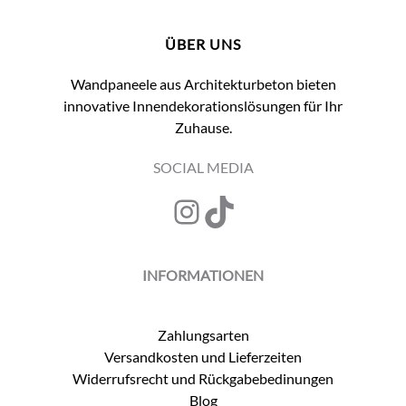
Die
Optionen
ÜBER UNS
können
auf
Wandpaneele aus Architekturbeton bieten
der
innovative Innendekorationslösungen für Ihr
Produktseite
Zuhause.
gewählt
werden
SOCIAL MEDIA
Instagram
TikTok
INFORMATIONEN
Zahlungsarten
Versandkosten und Lieferzeiten
Widerrufsrecht und Rückgabebedinungen
Blog