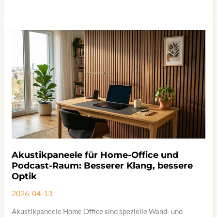
für
Anfänger:
3D-
Wandpaneele
selbst
kleben
in
5
Schritten.
Akustikpaneele für Home-Office und
Podcast-Raum: Besserer Klang, bessere
Optik
2026-04-13
Akustikpaneele Home Office sind spezielle Wand- und