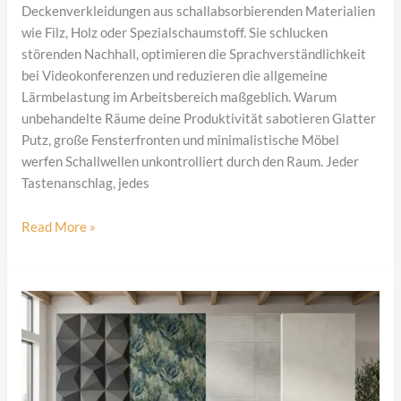
Deckenverkleidungen aus schallabsorbierenden Materialien
wie Filz, Holz oder Spezialschaumstoff. Sie schlucken
störenden Nachhall, optimieren die Sprachverständlichkeit
bei Videokonferenzen und reduzieren die allgemeine
Lärmbelastung im Arbeitsbereich maßgeblich. Warum
unbehandelte Räume deine Produktivität sabotieren Glatter
Putz, große Fensterfronten und minimalistische Möbel
werfen Schallwellen unkontrolliert durch den Raum. Jeder
Tastenanschlag, jedes
Akustikpaneele
Read More »
für
Home-
Office
und
Podcast-
Raum:
Besserer
Klang,