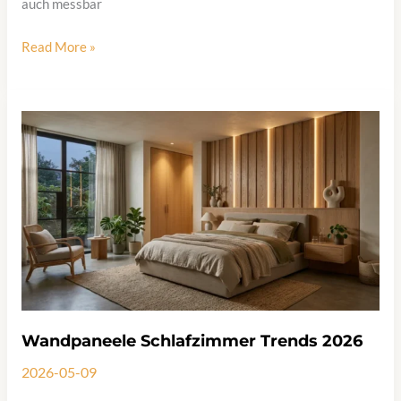
auch messbar
Wandpaneele
Read More »
im
Esszimmer:
Materialien,
3D-
Optik
und
Montagetipps
Wandpaneele Schlafzimmer Trends 2026
2026-05-09