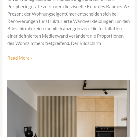
Peripheriegeräte zerstören die visuelle Ruhe des Raumes. 67
Prozent der Wohnungseigentümer entscheiden sich bei
Renovierungen für strukturierte Wandverkleidungen, um den
Bildschirmbereich räumlich abzugrenzen. Die Installation
einer definierten Medienwand verändert die Proportionen
des Wohnzimmers tiefgreifend. Der Bildschirm
Warum
Read More »
eine
TV-
Wand
mit
Paneelen
das
Wohnzimmer
transformiert