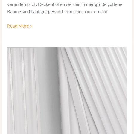
verändern sich. Deckenhöhen werden immer größer, offene
Räume sind häufiger geworden und auch im Interior
Wandpaneele
Read More »
270
cm
–
warum
extra
lange
Paneele
die
bessere
Wahl
sind