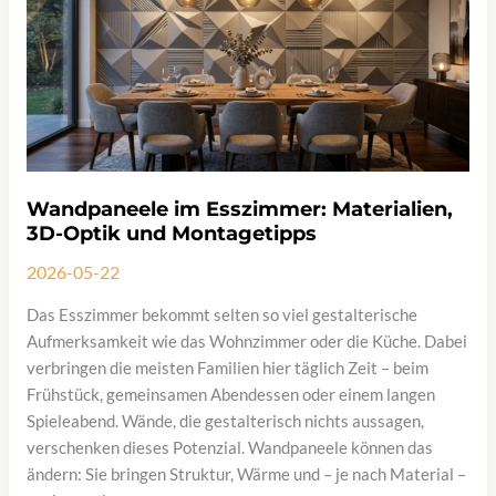
wie
SIe
richtig
wählen
Wandpaneele im Esszimmer: Materialien,
3D-Optik und Montagetipps
2026-05-22
Das Esszimmer bekommt selten so viel gestalterische
Aufmerksamkeit wie das Wohnzimmer oder die Küche. Dabei
verbringen die meisten Familien hier täglich Zeit – beim
Frühstück, gemeinsamen Abendessen oder einem langen
Spieleabend. Wände, die gestalterisch nichts aussagen,
verschenken dieses Potenzial. Wandpaneele können das
ändern: Sie bringen Struktur, Wärme und – je nach Material –