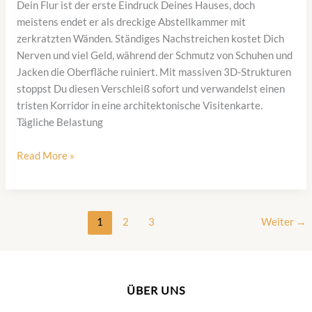
Dein Flur ist der erste Eindruck Deines Hauses, doch
meistens endet er als dreckige Abstellkammer mit
zerkratzten Wänden. Ständiges Nachstreichen kostet Dich
Nerven und viel Geld, während der Schmutz von Schuhen und
Jacken die Oberfläche ruiniert. Mit massiven 3D-Strukturen
stoppst Du diesen Verschleiß sofort und verwandelst einen
tristen Korridor in eine architektonische Visitenkarte.
Tägliche Belastung
Flur
Read More »
gestalten
mit
Wandpaneelen
1
2
3
Weiter
→
3d
:
Ideen
für
einen
ÜBER UNS
modernen