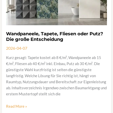
bessere
Optik
Wandpaneele, Tapete, Fliesen oder Putz?
Die große Entscheidung
2026-04-07
Kurz gesagt: Tapete kostet ab 8 €/m², Wandpaneele ab 15
€/m², Fliesen ab 40 €/m² inkl. Einbau, Putz ab 30 €/m². Die
günstigste Wahl kurzfristig ist selten die günstigste
langfristig. Welche Lösung für Sie richtig ist, hängt von
Raumtyp, Nutzungsdauer und Bereitschaft zur Eigenleistung
ab. Inhaltsverzeichnis Irgendwo zwischen Baumarktgang und
erstem Mustertopf stellt sich die
Wandpaneele,
Read More »
Tapete,