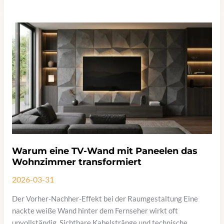
Fliesen
oder
Putz?
Die
große
Entscheidung
Warum eine TV-Wand mit Paneelen das
Wohnzimmer transformiert
2026-03-31
Der Vorher-Nachher-Effekt bei der Raumgestaltung Eine
nackte weiße Wand hinter dem Fernseher wirkt oft
unvollständig. Sichtbare Kabelstränge und technische