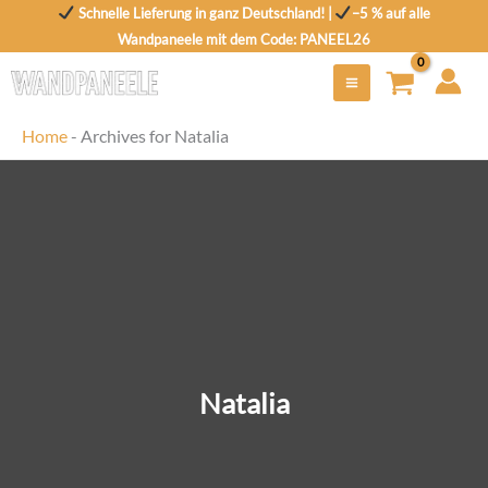
Zum
Schnelle Lieferung in ganz Deutschland! |
–5 % auf alle
Inhalt
Wandpaneele mit dem Code: PANEEL26
springen
Home
-
Archives for Natalia
Natalia