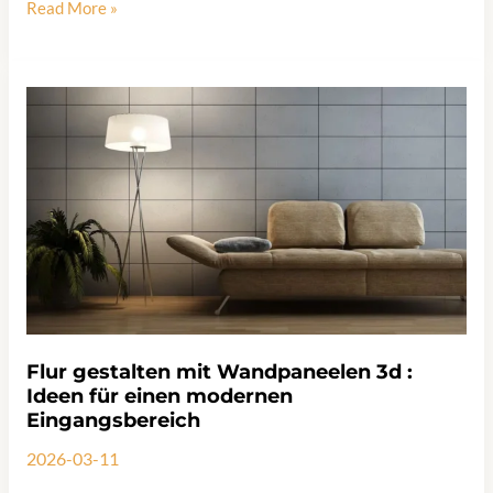
Kann
Read More »
man
Wandpaneele
streichen?
Tipps
für
Gips-,
Beton-
und
Polystyrol-
Paneele
Flur gestalten mit Wandpaneelen 3d :
Ideen für einen modernen
Eingangsbereich
2026-03-11