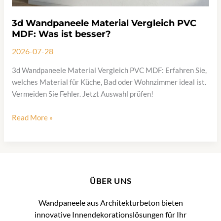
3d Wandpaneele Material Vergleich PVC
MDF: Was ist besser?
2026-07-28
3d Wandpaneele Material Vergleich PVC MDF: Erfahren Sie,
welches Material für Küche, Bad oder Wohnzimmer ideal ist.
Vermeiden Sie Fehler. Jetzt Auswahl prüfen!
3d
Read More »
Wandpaneele
Material
Vergleich
PVC
MDF:
ÜBER UNS
Was
ist
Wandpaneele aus Architekturbeton bieten
besser?
innovative Innendekorationslösungen für Ihr