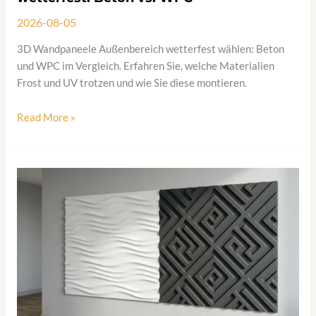
2026-08-05
3D Wandpaneele Außenbereich wetterfest wählen: Beton
und WPC im Vergleich. Erfahren Sie, welche Materialien
Frost und UV trotzen und wie Sie diese montieren.
3D
Read More »
Wandpaneele
Außenbereich
wetterfest:
Beton
vs.
WPC