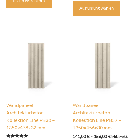
In den Warenkorb
Dieses
150,00 €
Ausführung wählen
Produkt
weist
mehrere
Variante
auf.
Die
Optione
können
auf
der
Produkts
gewählt
werden
Wandpaneel
Wandpaneel
Architekturbeton
Architekturbeton
Kollektion Line PB38 –
Kollektion Line PB57 –
1350x478x32 mm
1350x456x30 mm
Preisspanne:
141,00
€
–
156,00
€
inkl. MwSt.,