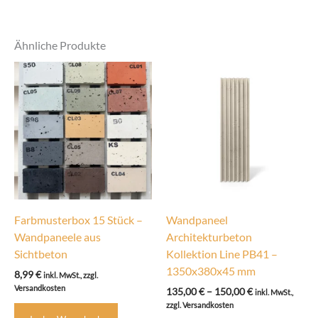
Ähnliche Produkte
Farbmusterbox 15 Stück –
Wandpaneel
Wandpaneele aus
Architekturbeton
Sichtbeton
Kollektion Line PB41 –
1350x380x45 mm
8,99
€
inkl. MwSt., zzgl.
Versandkosten
Preisspanne:
135,00
€
–
150,00
€
inkl. MwSt.,
135,00 €
zzgl. Versandkosten
bis