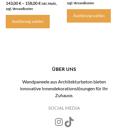
141,00 €
Preisspanne:
Bewertet mit
143,00
€
–
158,00
€
zzgl. Versandkosten
inkl. MwSt.,
5.00
bis
143,00 €
zzgl. Versandkosten
Dieses
von 5
156,00 €
bis
Ausführung wählen
Dieses
Produkt
158,00 €
Ausführung wählen
Produkt
weist
weist
mehrere
mehrere
Variante
Varianten
auf.
auf.
Die
Die
Optione
Optionen
können
ÜBER UNS
können
auf
auf
der
Wandpaneele aus Architekturbeton bieten
der
Produkts
innovative Innendekorationslösungen für Ihr
Produktseite
gewählt
Zuhause.
gewählt
werden
werden
SOCIAL MEDIA
Instagram
TikTok