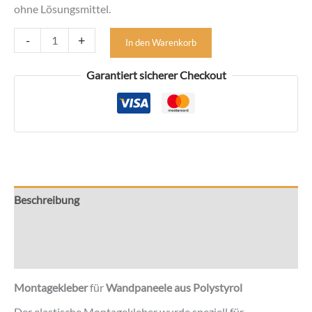
ohne Lösungsmittel.
Montagekleber
-
+
In den Warenkorb
für
feuchte
Garantiert sicherer Checkout
-
Paneele
aus
Polystyrol
Menge
Beschreibung
Zusätzliche Informationen
Rezensionen (0)
Montagekleber
für
Wandpaneele aus Polystyrol