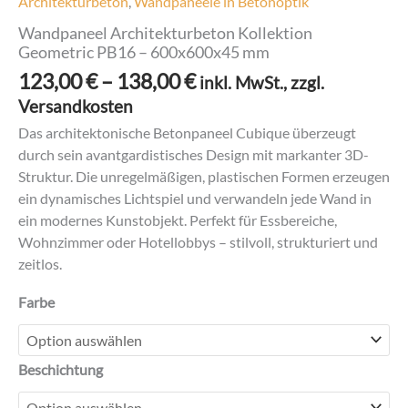
Architekturbeton
,
Wandpaneele in Betonoptik
Wandpaneel Architekturbeton Kollektion
Geometric PB16 – 600x600x45 mm
Preisspanne:
123,00
€
–
138,00
€
inkl. MwSt., zzgl.
123,00 €
Versandkosten
bis
Das architektonische Betonpaneel Cubique überzeugt
138,00 €
durch sein avantgardistisches Design mit markanter 3D-
Struktur. Die unregelmäßigen, plastischen Formen erzeugen
ein dynamisches Lichtspiel und verwandeln jede Wand in
ein modernes Kunstobjekt. Perfekt für Essbereiche,
Wohnzimmer oder Hotellobbys – stilvoll, strukturiert und
zeitlos.
Farbe
Beschichtung