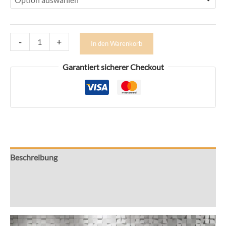
Wandpaneel
-
+
In den Warenkorb
Architekturbeton
Kollektion
Garantiert sicherer Checkout
Geometric
PB16
–
600x600x45
mm
Menge
Beschreibung
Zusätzliche Informationen
Rezensionen (0)