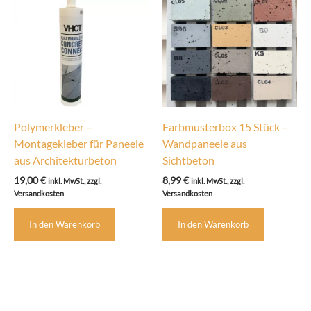
Optionen
Optione
können
können
auf
auf
der
der
Produktseite
Produkts
gewählt
gewählt
werden
werden
Polymerkleber –
Farbmusterbox 15 Stück –
Montagekleber für Paneele
Wandpaneele aus
aus Architekturbeton
Sichtbeton
19,00
€
8,99
€
inkl. MwSt., zzgl.
inkl. MwSt., zzgl.
Versandkosten
Versandkosten
In den Warenkorb
In den Warenkorb