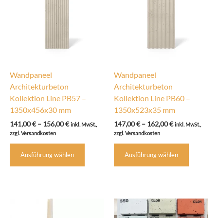
Wandpaneel
Wandpaneel
Architekturbeton
Architekturbeton
Kollektion Line PB57 –
Kollektion Line PB60 –
1350x456x30 mm
1350x523x35 mm
Preisspanne:
Preisspanne:
141,00
€
–
156,00
€
147,00
€
–
162,00
€
inkl. MwSt.,
inkl. MwSt.,
141,00 €
147,00 €
zzgl. Versandkosten
zzgl. Versandkosten
bis
bis
Dieses
Dieses
156,00 €
162,00 €
Ausführung wählen
Ausführung wählen
Produkt
Produkt
weist
weist
mehrere
mehrere
Varianten
Variante
auf.
auf.
Die
Die