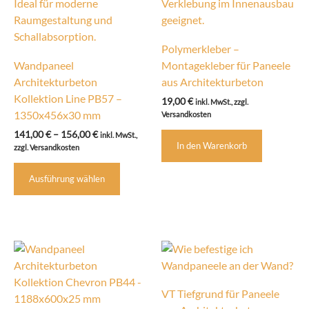
Polymerkleber –
Wandpaneel
Montagekleber für Paneele
Architekturbeton
aus Architekturbeton
Kollektion Line PB57 –
19,00
€
inkl. MwSt., zzgl.
1350x456x30 mm
Versandkosten
Preisspanne:
141,00
€
–
156,00
€
inkl. MwSt.,
In den Warenkorb
141,00 €
zzgl. Versandkosten
bis
Dieses
156,00 €
Ausführung wählen
Produkt
weist
mehrere
Varianten
auf.
Die
Optionen
VT Tiefgrund für Paneele
können