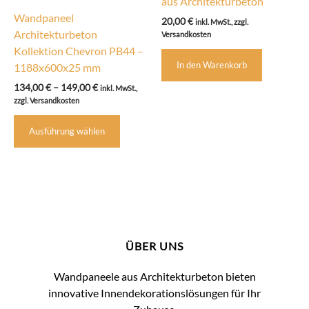
aus Architekturbeton
auf
Wandpaneel
20,00
€
der
inkl. MwSt., zzgl.
Architekturbeton
Versandkosten
Produktseite
Kollektion Chevron PB44 –
gewählt
In den Warenkorb
1188x600x25 mm
werden
Preisspanne:
134,00
€
–
149,00
€
inkl. MwSt.,
134,00 €
zzgl. Versandkosten
bis
Dieses
149,00 €
Ausführung wählen
Produkt
weist
mehrere
Varianten
auf.
Die
Optionen
ÜBER UNS
können
auf
Wandpaneele aus Architekturbeton bieten
der
innovative Innendekorationslösungen für Ihr
Produktseite