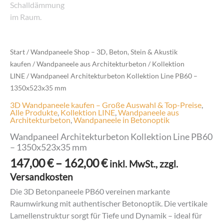
Start
/
Wandpaneele Shop – 3D, Beton, Stein & Akustik
kaufen
/
Wandpaneele aus Architekturbeton
/
Kollektion
LINE
/ Wandpaneel Architekturbeton Kollektion Line PB60 –
1350x523x35 mm
3D Wandpaneele kaufen – Große Auswahl & Top-Preise
,
Alle Produkte
,
Kollektion LINE
,
Wandpaneele aus
Architekturbeton
,
Wandpaneele in Betonoptik
Wandpaneel Architekturbeton Kollektion Line PB60
– 1350x523x35 mm
Preisspanne:
147,00
€
–
162,00
€
inkl. MwSt., zzgl.
147,00 €
Versandkosten
bis
Die 3D Betonpaneele PB60 vereinen markante
162,00 €
Raumwirkung mit authentischer Betonoptik. Die vertikale
Lamellenstruktur sorgt für Tiefe und Dynamik – ideal für