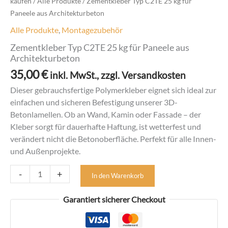
kaufen
/
Alle Produkte
/ Zementkleber Typ C2TE 25 kg für
Paneele aus Architekturbeton
Alle Produkte
,
Montagezubehör
Zementkleber Typ C2TE 25 kg für Paneele aus
Architekturbeton
35,00
€
inkl. MwSt., zzgl. Versandkosten
Dieser gebrauchsfertige Polymerkleber eignet sich ideal zur
einfachen und sicheren Befestigung unserer 3D-
Betonlamellen. Ob an Wand, Kamin oder Fassade – der
Kleber sorgt für dauerhafte Haftung, ist wetterfest und
verändert nicht die Betonoberfläche. Perfekt für alle Innen-
und Außenprojekte.
Zementkleber
-
+
In den Warenkorb
Typ
C2TE
Garantiert sicherer Checkout
25
kg