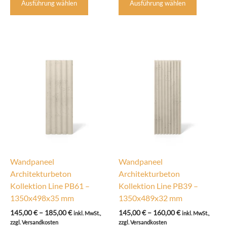
Ausführung wählen
Ausführung wählen
Produkt
Produkt
weist
weist
mehrere
mehrere
Varianten
Variante
auf.
auf.
Die
Die
Optionen
Optione
können
können
auf
auf
der
der
Produktseite
Produkts
gewählt
gewählt
werden
werden
Wandpaneel
Wandpaneel
Architekturbeton
Architekturbeton
Kollektion Line PB61 –
Kollektion Line PB39 –
1350x498x35 mm
1350x489x32 mm
Preisspanne:
Preisspanne:
145,00
€
–
185,00
€
145,00
€
–
160,00
€
inkl. MwSt.,
inkl. MwSt.,
145,00 €
145,00 €
zzgl. Versandkosten
zzgl. Versandkosten