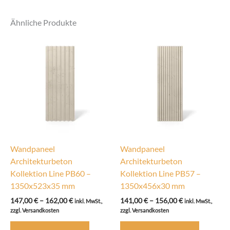
Ähnliche Produkte
Wandpaneel
Wandpaneel
Architekturbeton
Architekturbeton
Kollektion Line PB60 –
Kollektion Line PB57 –
1350x523x35 mm
1350x456x30 mm
Preisspanne:
Preisspanne:
147,00
€
–
162,00
€
141,00
€
–
156,00
€
inkl. MwSt.,
inkl. MwSt.,
147,00 €
141,00 €
zzgl. Versandkosten
zzgl. Versandkosten
bis
bis
Dieses
Dieses
162,00 €
156,00 €