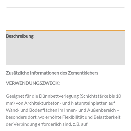
für
Paneele
aus
Architekturbeton
Menge
Beschreibung
Zusätzliche Informationen
Rezensionen (0)
Zusätzliche Informationen des Zementklebers
VERWENDUNGSZWECK:
Geeignet für die Dünnbettverlegung (Schichtstärke bis 10
mm) von Architekturbeton- und Natursteinplatten auf
Wand- und Bodenflächen im Innen- und Außenbereich –
besonders dort, wo erhöhte Flexibilität und Belastbarkeit
der Verbindung erforderlich sind, z. B. auf: