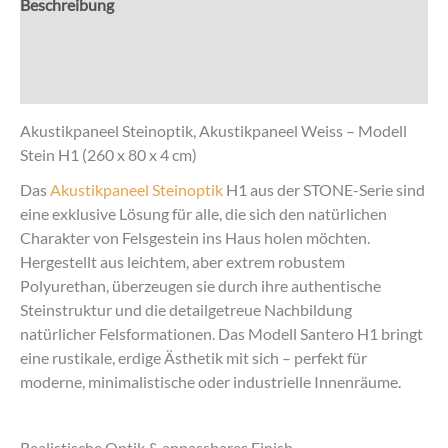
Beschreibung
cm
Menge
Zusätzliche Informationen
Rezensionen (0)
Akustikpaneel Steinoptik, Akustikpaneel Weiss – Modell
Stein H1 (260 x 80 x 4 cm)
Das
Akustikpaneel Steinoptik
H1 aus der STONE-Serie sind
eine exklusive Lösung für alle, die sich den natürlichen
Charakter von Felsgestein ins Haus holen möchten.
Hergestellt aus leichtem, aber extrem robustem
Polyurethan, überzeugen sie durch ihre authentische
Steinstruktur und die detailgetreue Nachbildung
natürlicher Felsformationen. Das Modell Santero H1 bringt
eine rustikale, erdige Ästhetik mit sich – perfekt für
moderne, minimalistische oder industrielle Innenräume.
Realistische Optik & anpassbares Finish