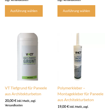
bis
bis
Dieses
Dieses
185,00 €
145,00 €
Ausführung wählen
Ausführung wählen
Produkt
Produkt
weist
weist
mehrere
mehrere
Varianten
Variante
auf.
auf.
Die
Die
Optionen
Optione
können
können
auf
auf
der
der
Produktseite
Produkts
gewählt
gewählt
werden
werden
VT Tiefgrund für Paneele
Polymerkleber –
aus Architekturbeton
Montagekleber für Paneele
aus Architekturbeton
20,00
€
inkl. MwSt., zzgl.
Versandkosten
19,00
€
inkl. MwSt., zzgl.