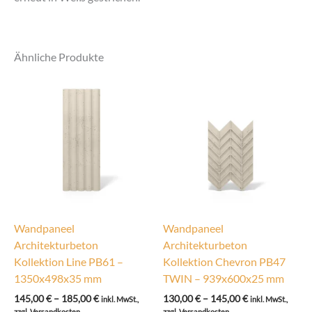
Ähnliche Produkte
Wandpaneel
Wandpaneel
Architekturbeton
Architekturbeton
Kollektion Line PB61 –
Kollektion Chevron PB47
1350x498x35 mm
TWIN – 939x600x25 mm
Preisspanne:
Preisspanne:
145,00
€
–
185,00
€
130,00
€
–
145,00
€
inkl. MwSt.,
inkl. MwSt.,
145,00 €
130,00 €
zzgl. Versandkosten
zzgl. Versandkosten