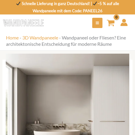
Zum
Schnelle Lieferung in ganz Deutschland! |
–5 % auf alle
Inhalt
Wandpaneele mit dem Code: PANEEL26
springen
Home
-
3D Wandpaneele
-
Wandpaneel oder Fliesen? Eine
architektonische Entscheidung für moderne Räume